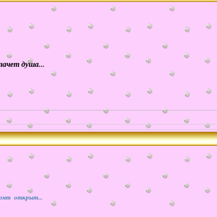
чет душа...
онт открыт...