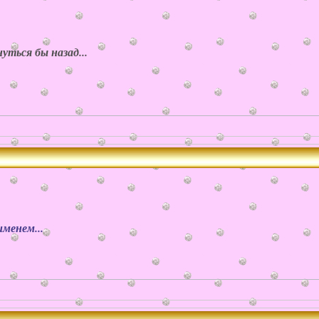
ться бы назад...
менем...