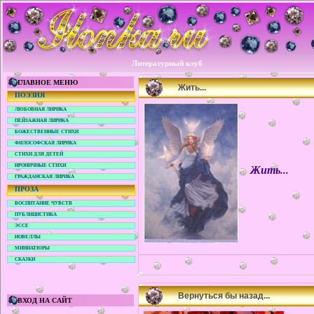
Литературный клуб
ГЛАВНОЕ МЕНЮ
Жить...
ПОЭЗИЯ
ЛЮБОВНАЯ ЛИРИКА
ПЕЙЗАЖНАЯ ЛИРИКА
БОЖЕСТВЕННЫЕ СТИХИ
ФИЛОСОФСКАЯ ЛИРИКА
СТИХИ ДЛЯ ДЕТЕЙ
Жить...
ИРОНИЧНЫЕ СТИХИ
ГРАЖДАНСКАЯ ЛИРИКА
ПРОЗА
ВОСПИТАНИЕ ЧУВСТВ
ПУБЛИЦИСТИКА
ЭССЕ
НОВЕЛЛЫ
МИНИАТЮРЫ
СКАЗКИ
Вернуться бы назад...
ВХОД НА САЙТ