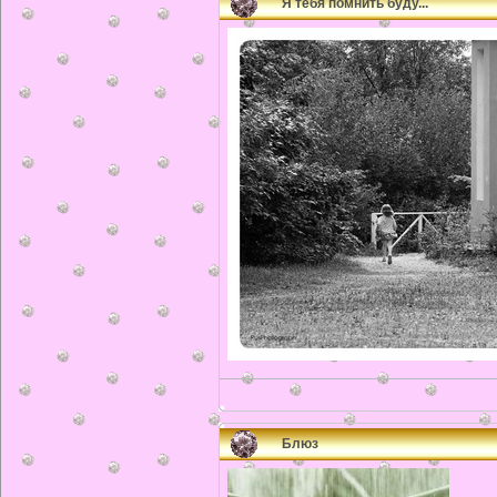
Я тебя помнить буду...
Блюз