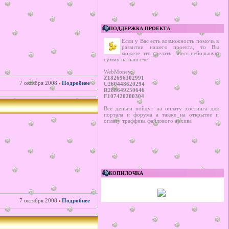
ПОДДЕРЖКА ПРОЕКТА
Если у Вас есть возможность помочь в
развитии нашего проекта, то Вы
можете это сделать, внеся небольшую
сумму на наш счет:
WebMoney:
Z182696302991
7 октября 2008
Подробнее
U260448620294
R288649250646
E107420200304
Все деньги пойдут на оплату хостинга для
портала и форума а также на открытие и
оплату траффика файлового архива
КОПИЛОЧКА
7 октября 2008
Подробнее