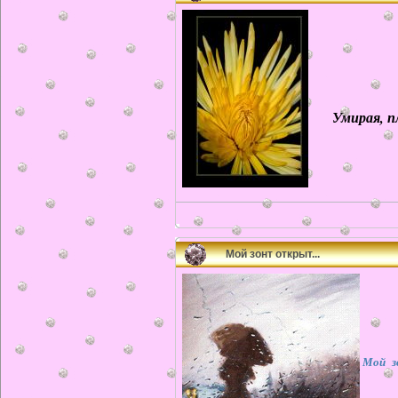
Умирая, пла
Мой зонт открыт...
Мой з