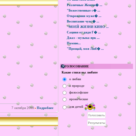
Различные Женщи� ...
"Божественные с� ...
Откровения муже� ...
Воспитание чувс� ...
"МОЕЙ ЖИЗНИ КИНО ...
Сациви от дяди Г� ...
Джаз - музыка ярк ...
Помню...
"Прощай, моя Люб� ...
ГОЛОСОВАНИЕ
Какие стихи вы любите
о любви
о природе
философские
иронические
для детей
7 октября 2008
Подробнее