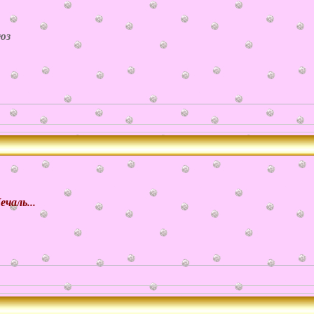
юз
аль...