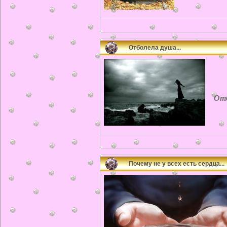
Отболела душа...
Отбо
Почему не у всех есть сердца...