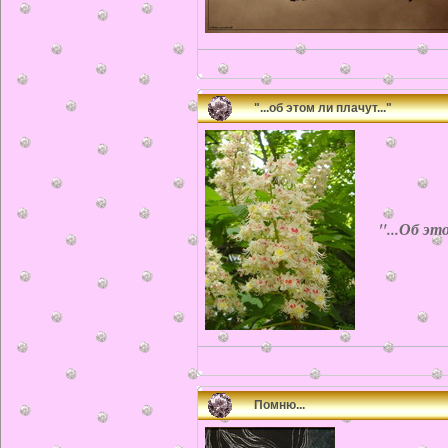
"...об этом ли плачут..."
"...Об это
Помню...