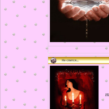
Не спится...
НЕ 