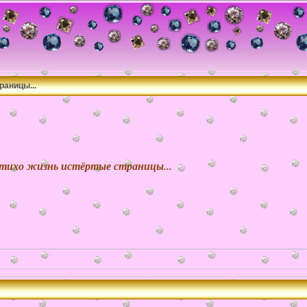
раницы...
тихо жизнь истёртые страницы...