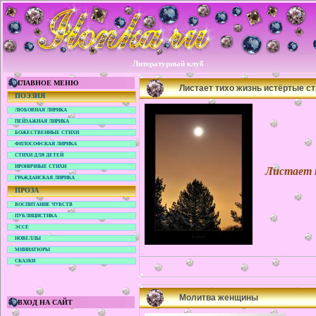
Литературный клуб
ГЛАВНОЕ МЕНЮ
Листает тихо жизнь истёртые ст
ПОЭЗИЯ
ЛЮБОВНАЯ ЛИРИКА
ПЕЙЗАЖНАЯ ЛИРИКА
БОЖЕСТВЕННЫЕ СТИХИ
ФИЛОСОФСКАЯ ЛИРИКА
СТИХИ ДЛЯ ДЕТЕЙ
Листает 
ИРОНИЧНЫЕ СТИХИ
ГРАЖДАНСКАЯ ЛИРИКА
ПРОЗА
ВОСПИТАНИЕ ЧУВСТВ
ПУБЛИЦИСТИКА
ЭССЕ
НОВЕЛЛЫ
МИНИАТЮРЫ
СКАЗКИ
Молитва женщины
ВХОД НА САЙТ