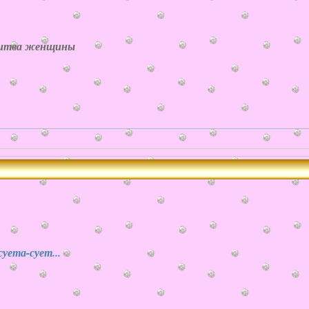
итва женщины
уета-сует...