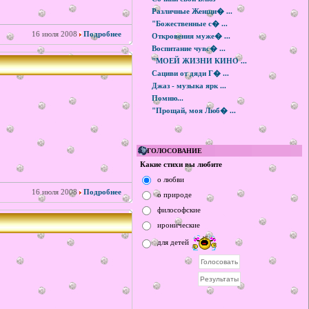
Различные Женщи� ...
"Божественные с� ...
16 июля 2008
Подробнее
Откровения муже� ...
Воспитание чувс� ...
"МОЕЙ ЖИЗНИ КИНО ...
Сациви от дяди Г� ...
Джаз - музыка ярк ...
Помню...
"Прощай, моя Люб� ...
ГОЛОСОВАНИЕ
Какие стихи вы любите
о любви
16 июля 2008
Подробнее
о природе
философские
иронические
для детей