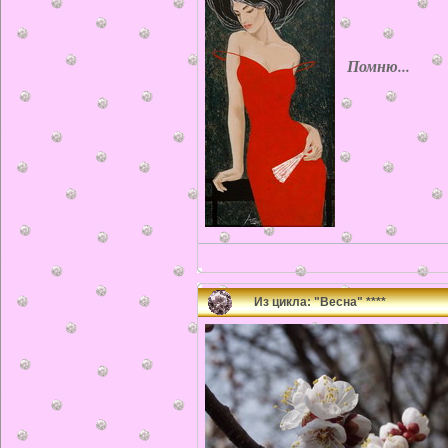
Помню...
Из цикла: "Весна" ****