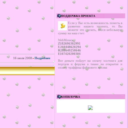
ПОДДЕРЖКА ПРОЕКТА
Если у Вас есть возможность помочь в
развитии нашего проекта, то Вы
можете это сделать, внеся небольшую
сумму на наш счет:
WebMoney:
Z182696302991
U260448620294
R288649250646
E107420200304
16 июля 2008
Подробнее
Все деньги пойдут на оплату хостинга для
портала и форума а также на открытие и
оплату траффика файлового архива
КОПИЛОЧКА