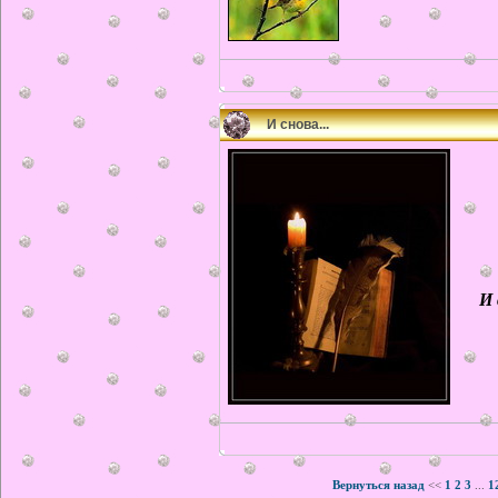
И снова...
И 
Вернуться назад
<<
1
2
3
...
1