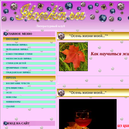
Литературный клуб
ГЛАВНОЕ МЕНЮ
"Осень жизни моей..."*
ПОЭЗИЯ
ЛЮБОВНАЯ ЛИРИКА
ПЕЙЗАЖНАЯ ЛИРИКА
Как научиться жи
БОЖЕСТВЕННЫЕ СТИХИ
ФИЛОСОФСКАЯ ЛИРИКА
СТИХИ ДЛЯ ДЕТЕЙ
ИРОНИЧНЫЕ СТИХИ
ГРАЖДАНСКАЯ ЛИРИКА
ПРОЗА
ВОСПИТАНИЕ ЧУВСТВ
ПУБЛИЦИСТИКА
"Осень жизни моей..."
ЭССЕ
НОВЕЛЛЫ
МИНИАТЮРЫ
СКАЗКИ
ВХОД НА САЙТ
из ци