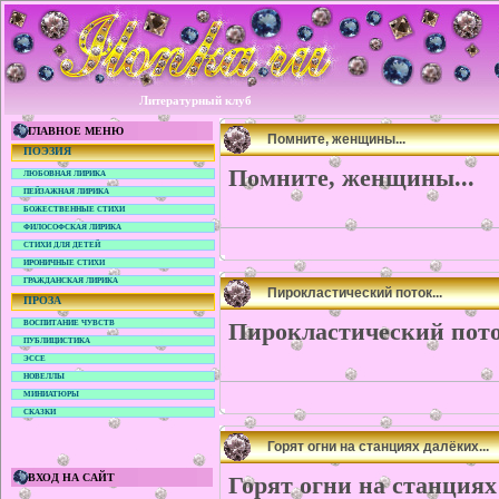
Литературный клуб
ГЛАВНОЕ МЕНЮ
Помните, женщины...
ПОЭЗИЯ
Помните, женщины...
ЛЮБОВНАЯ ЛИРИКА
ПЕЙЗАЖНАЯ ЛИРИКА
БОЖЕСТВЕННЫЕ СТИХИ
ФИЛОСОФСКАЯ ЛИРИКА
СТИХИ ДЛЯ ДЕТЕЙ
ИРОНИЧНЫЕ СТИХИ
ГРАЖДАНСКАЯ ЛИРИКА
Пирокластический поток...
ПРОЗА
Пирокластический пото
ВОСПИТАНИЕ ЧУВСТВ
ПУБЛИЦИСТИКА
ЭССЕ
НОВЕЛЛЫ
МИНИАТЮРЫ
СКАЗКИ
Горят огни на станциях далёких...
ВХОД НА САЙТ
Горят огни на станциях 