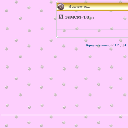
И зачем-то...
И зачем-то...
Вернуться назад
<<
1
2
[3]
4
.
© ilonka.