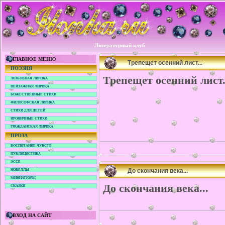
Литературный клуб
ГЛАВНОЕ МЕНЮ
Трепещет осенний лист...
ПОЭЗИЯ
Трепещет осенний лист.
ЛЮБОВНАЯ ЛИРИКА
ПЕЙЗАЖНАЯ ЛИРИКА
БОЖЕСТВЕННЫЕ СТИХИ
ФИЛОСОФСКАЯ ЛИРИКА
СТИХИ ДЛЯ ДЕТЕЙ
ИРОНИЧНЫЕ СТИХИ
ГРАЖДАНСКАЯ ЛИРИКА
ПРОЗА
ВОСПИТАНИЕ ЧУВСТВ
ПУБЛИЦИСТИКА
ЭССЕ
До скончания века...
НОВЕЛЛЫ
МИНИАТЮРЫ
До скончания века...
СКАЗКИ
ВХОД НА САЙТ