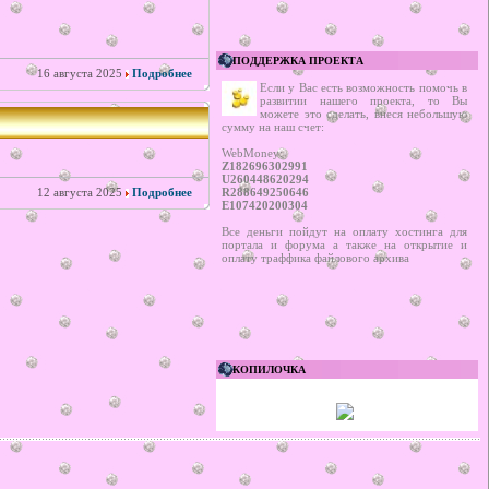
ПОДДЕРЖКА ПРОЕКТА
16 августа 2025
Подробнее
Если у Вас есть возможность помочь в
развитии нашего проекта, то Вы
можете это сделать, внеся небольшую
сумму на наш счет:
WebMoney:
Z182696302991
U260448620294
12 августа 2025
Подробнее
R288649250646
E107420200304
Все деньги пойдут на оплату хостинга для
портала и форума а также на открытие и
оплату траффика файлового архива
КОПИЛОЧКА