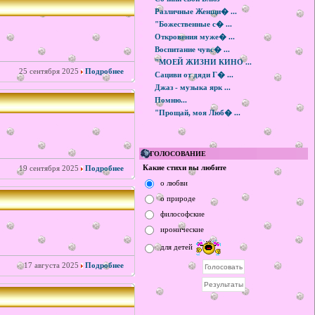
Различные Женщи� ...
"Божественные с� ...
Откровения муже� ...
Воспитание чувс� ...
"МОЕЙ ЖИЗНИ КИНО ...
25 сентября 2025
Подробнее
Сациви от дяди Г� ...
Джаз - музыка ярк ...
Помню...
"Прощай, моя Люб� ...
ГОЛОСОВАНИЕ
Какие стихи вы любите
19 сентября 2025
Подробнее
о любви
о природе
философские
иронические
для детей
17 августа 2025
Подробнее