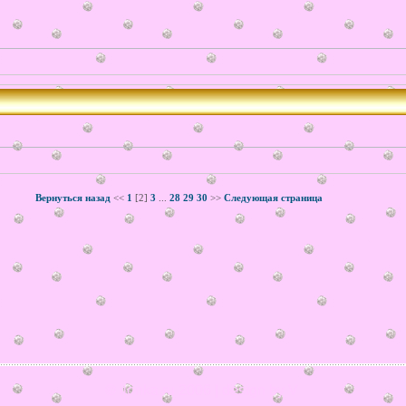
Вернуться назад
<<
1
[2]
3
...
28
29
30
>>
Следующая страница
© ilonka.ru 2006 | design by V