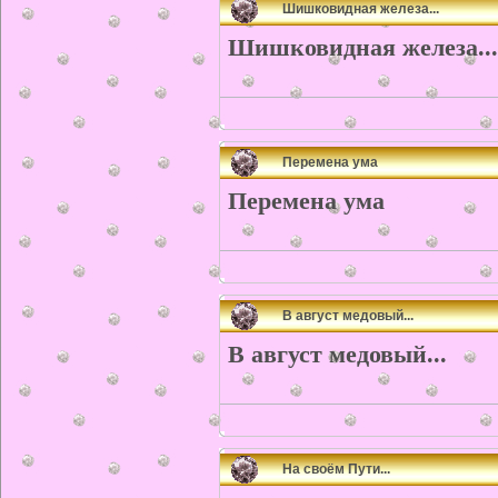
Шишковидная железа...
Шишковидная железа...
Перемена ума
Перемена ума
В август медовый...
В август медовый...
На своём Пути...