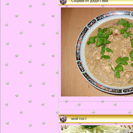
Сациви от дяди Гиви
мой тост