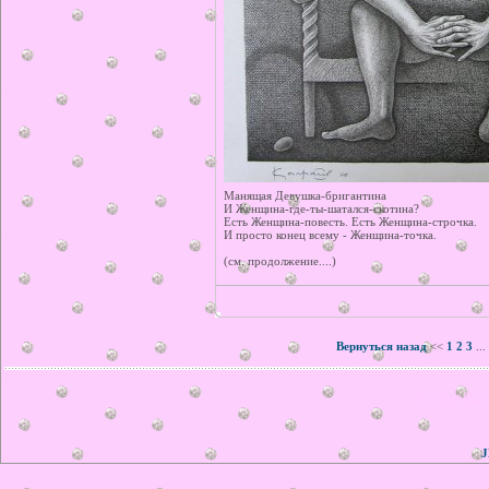
Манящая Девушка-бригантина
И Женщина-где-ты-шатался-скотина?
Есть Женщина-повесть. Есть Женщина-строчка.
И просто конец всему - Женщина-точка.
(см. продолжение....)
Вернуться назад
<<
1
2
3
...
© ilonka.
J