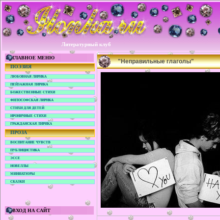
Литературный клуб
ГЛАВНОЕ МЕНЮ
"Неправильные глаголы"
ПОЭЗИЯ
ЛЮБОВНАЯ ЛИРИКА
ПЕЙЗАЖНАЯ ЛИРИКА
БОЖЕСТВЕННЫЕ СТИХИ
ФИЛОСОФСКАЯ ЛИРИКА
СТИХИ ДЛЯ ДЕТЕЙ
ИРОНИЧНЫЕ СТИХИ
ГРАЖДАНСКАЯ ЛИРИКА
ПРОЗА
ВОСПИТАНИЕ ЧУВСТВ
ПУБЛИЦИСТИКА
ЭССЕ
НОВЕЛЛЫ
МИНИАТЮРЫ
СКАЗКИ
ВХОД НА САЙТ